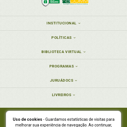
INSTITUCIONAL
POLÍTICAS
BIBLIOTECA VIRTUAL
PROGRAMAS
JURUÁDOCS
LIVREIROS
Uso de cookies
- Guardamos estatísticas de visitas para
Juruá Editora Ltda., CNPJ 77.535.508/0001-19
melhorar sua experiência de navegação. Ao continuar,
Juruá Informática Ltda., CNPJ 01.701.561/0001-80