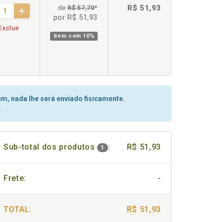
R$ 51,93
de
R$ 57,70
*
por R$ 51,93
Excluir
item com
10%
m, nada lhe será enviado fisicamente.
.
Sub-total dos produtos
:
R$ 51,93
1
Frete:
-
TOTAL:
R$ 51,93