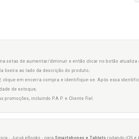
na setas de aumentar/diminuir e então clicar no botão atualiza 
a lixeira ao lado da descrição do produto;
 clique em encerra compra e identifique-se. Após essa identific
idade de estoque;
promoções, incluindo P.A.P. e Cliente Fiel.
itora - Juruá eBooks - para
Smartphones e Tablets
rodando iOS e 