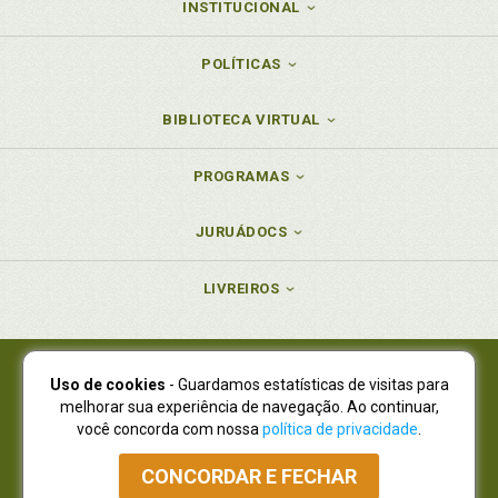
INSTITUCIONAL
POLÍTICAS
BIBLIOTECA VIRTUAL
PROGRAMAS
JURUÁDOCS
LIVREIROS
Uso de cookies
- Guardamos estatísticas de visitas para
Juruá Editora Ltda., CNPJ 77.535.508/0001-19
melhorar sua experiência de navegação. Ao continuar,
Juruá Informática Ltda., CNPJ 01.701.561/0001-80
você concorda com nossa
política de privacidade
.
NOVO ENDEREÇO:
R. Flávio Dallegrave, 7665, São Lourenço |
Curitiba - Paraná - CEP 82210-310
CONCORDAR E FECHAR
Atendimento: (41) 4009-3900
|
Vendas Atacado: (41) 4009-3939
|