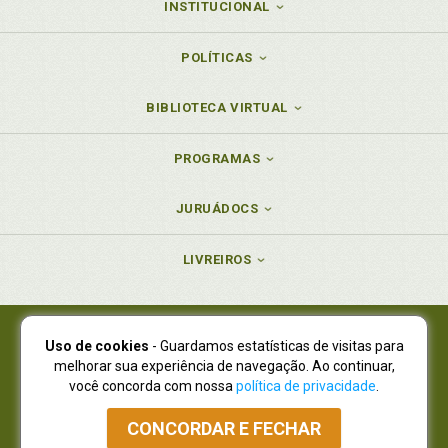
INSTITUCIONAL
POLÍTICAS
BIBLIOTECA VIRTUAL
PROGRAMAS
JURUÁDOCS
LIVREIROS
Uso de cookies
- Guardamos estatísticas de visitas para
Juruá Editora Ltda., CNPJ 77.535.508/0001-19
melhorar sua experiência de navegação. Ao continuar,
Juruá Informática Ltda., CNPJ 01.701.561/0001-80
você concorda com nossa
política de privacidade
.
NOVO ENDEREÇO:
R. Flávio Dallegrave, 7665, São Lourenço |
Curitiba - Paraná - CEP 82210-310
CONCORDAR E FECHAR
Atendimento: (41) 4009-3900
|
Vendas Atacado: (41) 4009-3939
|