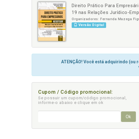
Direito Prático Para Empresár
-
+
19 nas Relações Jurídico-Emp
Organizadores: Fernanda Mazega Figu
Versão Digital
ATENÇÃO! Você está adquirindo (ou re
Cupom / Código promocional:
Se possuir um cupom/código promocional,
informe-o abaixo e clique em ok
Ok