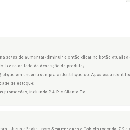
na setas de aumentar/diminuir e então clicar no botão atualiza 
a lixeira ao lado da descrição do produto;
 clique em encerra compra e identifique-se. Após essa identific
idade de estoque;
promoções, incluindo P.A.P. e Cliente Fiel.
itora - Juruá eBooks - para
Smartphones e Tablets
rodando iOS e 