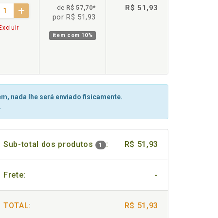
R$ 51,93
de
R$ 57,70
*
por R$ 51,93
Excluir
item com
10%
m, nada lhe será enviado fisicamente.
.
Sub-total dos produtos
:
R$ 51,93
1
Frete:
-
TOTAL:
R$ 51,93