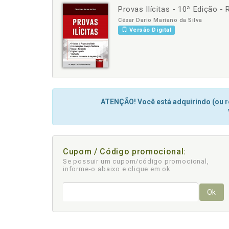
Provas Ilícitas - 10ª Edição - 
-
+
César Dario Mariano da Silva
Versão Digital
ATENÇÃO! Você está adquirindo (ou re
Cupom / Código promocional:
Se possuir um cupom/código promocional,
informe-o abaixo e clique em ok
Ok