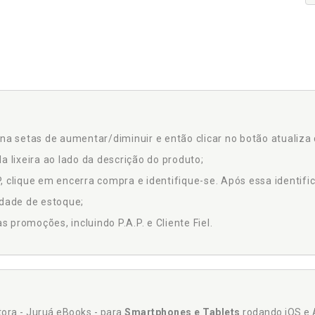
na setas de aumentar/diminuir e então clicar no botão atualiza 
a lixeira ao lado da descrição do produto;
 clique em encerra compra e identifique-se. Após essa identific
idade de estoque;
promoções, incluindo P.A.P. e Cliente Fiel.
itora - Juruá eBooks - para
Smartphones e Tablets
rodando iOS e 