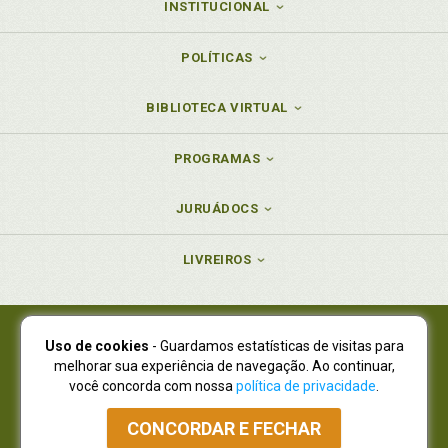
INSTITUCIONAL
POLÍTICAS
BIBLIOTECA VIRTUAL
PROGRAMAS
JURUÁDOCS
LIVREIROS
Uso de cookies
- Guardamos estatísticas de visitas para
Juruá Editora Ltda., CNPJ 77.535.508/0001-19
melhorar sua experiência de navegação. Ao continuar,
Juruá Informática Ltda., CNPJ 01.701.561/0001-80
você concorda com nossa
política de privacidade
.
NOVO ENDEREÇO:
R. Flávio Dallegrave, 7665, São Lourenço |
Curitiba - Paraná - CEP 82210-310
CONCORDAR E FECHAR
Atendimento: (41) 4009-3900
|
Vendas Atacado: (41) 4009-3939
|