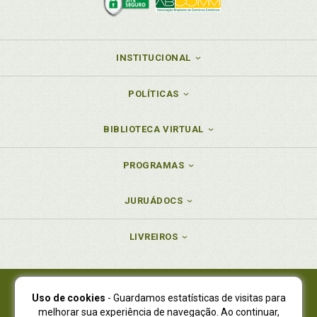
INSTITUCIONAL
POLÍTICAS
BIBLIOTECA VIRTUAL
PROGRAMAS
JURUÁDOCS
LIVREIROS
Uso de cookies
- Guardamos estatísticas de visitas para
Juruá Editora Ltda., CNPJ 77.535.508/0001-19
melhorar sua experiência de navegação. Ao continuar,
Juruá Informática Ltda., CNPJ 01.701.561/0001-80