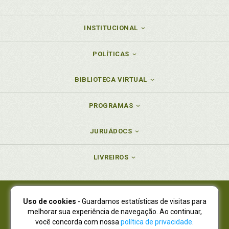
INSTITUCIONAL
POLÍTICAS
BIBLIOTECA VIRTUAL
PROGRAMAS
JURUÁDOCS
LIVREIROS
Uso de cookies
- Guardamos estatísticas de visitas para
Juruá Editora Ltda., CNPJ 77.535.508/0001-19
melhorar sua experiência de navegação. Ao continuar,
Juruá Informática Ltda., CNPJ 01.701.561/0001-80
você concorda com nossa
política de privacidade
.
NOVO ENDEREÇO:
R. Flávio Dallegrave, 7665, São Lourenço |