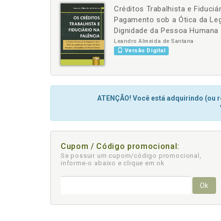
Créditos Trabalhista e Fiduciá
-
+
Pagamento sob a Ótica da Leg
Dignidade da Pessoa Humana
Leandro Almeida de Santana
Versão Digital
ATENÇÃO! Você está adquirindo (ou re
Cupom / Código promocional:
Se possuir um cupom/código promocional,
informe-o abaixo e clique em ok
Ok