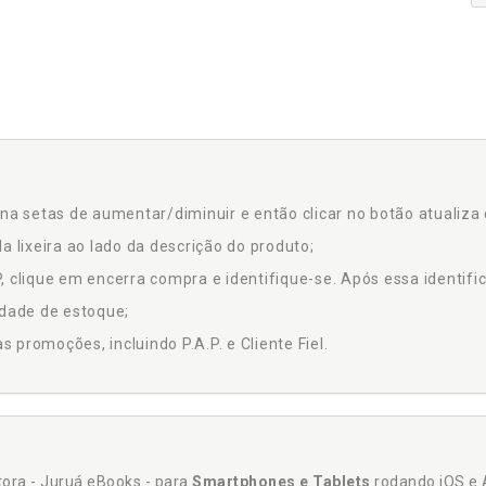
na setas de aumentar/diminuir e então clicar no botão atualiza 
a lixeira ao lado da descrição do produto;
 clique em encerra compra e identifique-se. Após essa identific
idade de estoque;
promoções, incluindo P.A.P. e Cliente Fiel.
itora - Juruá eBooks - para
Smartphones e Tablets
rodando iOS e 