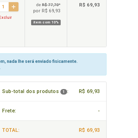
R$ 69,93
de
R$ 77,70
*
por R$ 69,93
Excluir
item com
10%
m, nada lhe será enviado fisicamente.
.
Sub-total dos produtos
:
R$ 69,93
1
Frete:
-
TOTAL:
R$ 69,93