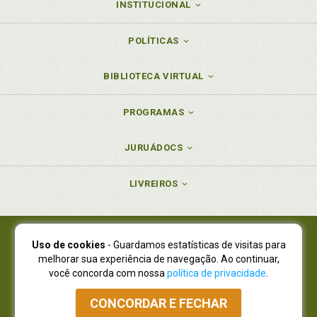
INSTITUCIONAL
POLÍTICAS
BIBLIOTECA VIRTUAL
PROGRAMAS
JURUÁDOCS
LIVREIROS
Uso de cookies
- Guardamos estatísticas de visitas para
Juruá Editora Ltda., CNPJ 77.535.508/0001-19
melhorar sua experiência de navegação. Ao continuar,
Juruá Informática Ltda., CNPJ 01.701.561/0001-80
você concorda com nossa
política de privacidade
.
NOVO ENDEREÇO:
R. Flávio Dallegrave, 7665, São Lourenço |
Curitiba - Paraná - CEP 82210-310
CONCORDAR E FECHAR
Atendimento: (41) 4009-3900
|
Vendas Atacado: (41) 4009-3939
|