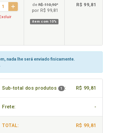
R$ 99,81
de
R$ 110,90
*
por R$ 99,81
Excluir
item com
10%
m, nada lhe será enviado fisicamente.
.
Sub-total dos produtos
:
R$ 99,81
1
Frete:
-
TOTAL:
R$ 99,81