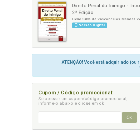
Direito Penal do Inimigo - In
-
+
2ª Edição
Hélio Silva de Vasconcelos Mendes V
Versão Digital
ATENÇÃO! Você está adquirindo (ou re
Cupom / Código promocional:
Se possuir um cupom/código promocional,
informe-o abaixo e clique em ok
Ok