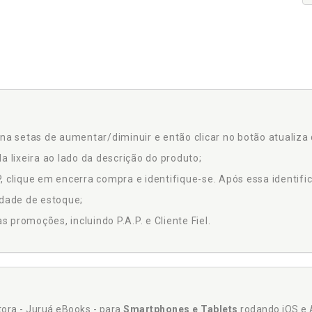
na setas de aumentar/diminuir e então clicar no botão atualiza 
a lixeira ao lado da descrição do produto;
 clique em encerra compra e identifique-se. Após essa identific
idade de estoque;
promoções, incluindo P.A.P. e Cliente Fiel.
itora - Juruá eBooks - para
Smartphones e Tablets
rodando iOS e 