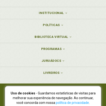
INSTITUCIONAL
POLÍTICAS
BIBLIOTECA VIRTUAL
PROGRAMAS
JURUÁDOCS
LIVREIROS
Uso de cookies
- Guardamos estatísticas de visitas para
Juruá Editora Ltda., CNPJ 77.535.508/0001-19
melhorar sua experiência de navegação. Ao continuar,
Juruá Informática Ltda., CNPJ 01.701.561/0001-80
você concorda com nossa
política de privacidade
.
NOVO ENDEREÇO:
R. Flávio Dallegrave, 7665, São Lourenço |