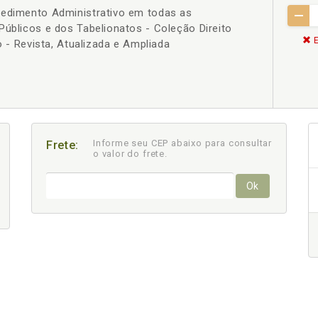
cedimento Administrativo em todas as
Públicos e dos Tabelionatos - Coleção Direito
E
ão - Revista, Atualizada e Ampliada
Informe seu CEP abaixo para consultar
Frete:
o valor do frete.
Ok