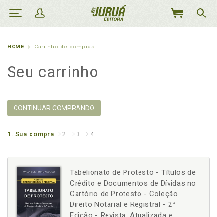
MEU
CARRINHO
HOME
Carrinho de compras
Seu carrinho
CONTINUAR COMPRANDO
1.
Sua compra
2.
3.
4.
Tabelionato de Protesto - Títulos de
Crédito e Documentos de Dívidas no
Cartório de Protesto - Coleção
Direito Notarial e Registral - 2ª
Edição - Revista, Atualizada e