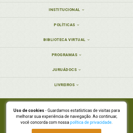
INSTITUCIONAL
POLÍTICAS
BIBLIOTECA VIRTUAL
PROGRAMAS
JURUÁDOCS
LIVREIROS
Uso de cookies
- Guardamos estatísticas de visitas para
Juruá Editora Ltda., CNPJ 77.535.508/0001-19
melhorar sua experiência de navegação. Ao continuar,
Juruá Informática Ltda., CNPJ 01.701.561/0001-80
você concorda com nossa
política de privacidade
.
NOVO ENDEREÇO:
R. Flávio Dallegrave, 7665, São Lourenço |
Curitiba - Paraná - CEP 82210-310