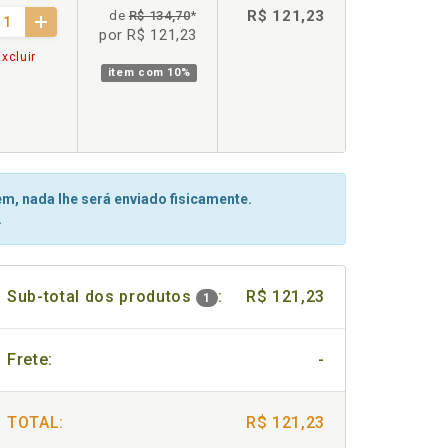
R$ 121,23
de
R$ 134,70
*
por R$ 121,23
xcluir
item com
10%
m, nada lhe será enviado fisicamente.
.
Sub-total dos produtos
:
R$ 121,23
1
Frete:
-
TOTAL:
R$ 121,23