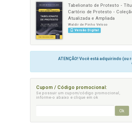
Tabelionato de Protesto - Tít
-
+
Cartório de Protesto - Coleção 
Atualizada e Ampliada
Waldir de Pinho Veloso
Versão Digital
ATENÇÃO! Você está adquirindo (ou re
Cupom / Código promocional:
Se possuir um cupom/código promocional,
informe-o abaixo e clique em ok
Ok