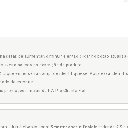
na setas de aumentar/diminuir e então clicar no botão atualiza 
a lixeira ao lado da descrição do produto;
 clique em encerra compra e identifique-se. Após essa identific
idade de estoque;
promoções, incluindo P.A.P. e Cliente Fiel.
itora - Juruá eBooks - para
Smartphones e Tablets
rodando iOS e 