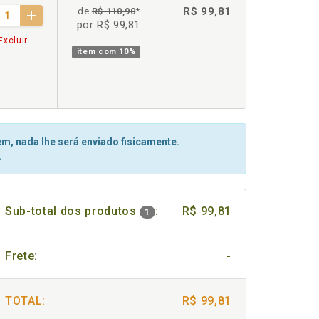
R$ 99,81
de
R$ 110,90
*
por R$ 99,81
Excluir
item com
10%
m, nada lhe será enviado fisicamente.
.
Sub-total dos produtos
:
R$ 99,81
1
Frete:
-
TOTAL:
R$ 99,81