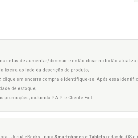
na setas de aumentar/diminuir e então clicar no botão atualiza 
a lixeira ao lado da descrição do produto;
 clique em encerra compra e identifique-se. Após essa identific
idade de estoque;
promoções, incluindo P.A.P. e Cliente Fiel.
itora - Juruá eBooks - para
Smartphones e Tablets
rodando iOS e 