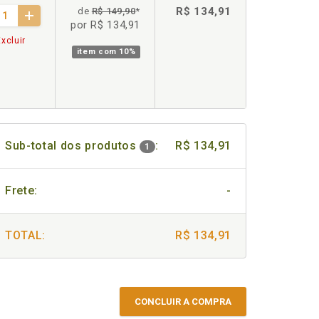
R$ 134,91
de
R$ 149,90
*
por R$ 134,91
xcluir
item com
10%
Sub-total dos produtos
:
R$ 134,91
1
Frete:
-
TOTAL:
R$ 134,91
CONCLUIR A COMPRA