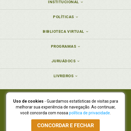
INSTITUCIONAL
POLÍTICAS
BIBLIOTECA VIRTUAL
PROGRAMAS
JURUÁDOCS
LIVREIROS
Uso de cookies
- Guardamos estatísticas de visitas para
Juruá Editora Ltda., CNPJ 77.535.508/0001-19
melhorar sua experiência de navegação. Ao continuar,
Juruá Informática Ltda., CNPJ 01.701.561/0001-80
você concorda com nossa
política de privacidade
.
NOVO ENDEREÇO:
R. Flávio Dallegrave, 7665, São Lourenço |
Curitiba - Paraná - CEP 82210-310
CONCORDAR E FECHAR
Atendimento: (41) 4009-3900
|
Vendas Atacado: (41) 4009-3939
|