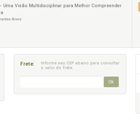
- Uma Visão Multidisciplinar para Melhor Compreender
+
da
rantes-Brero
Informe seu CEP abaixo para consultar
Frete:
o valor do frete.
Ok