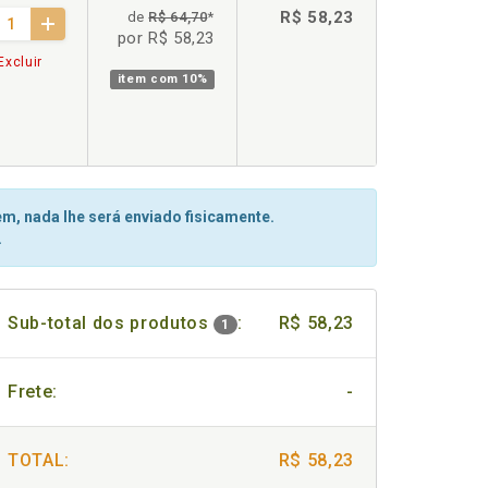
R$ 58,23
de
R$ 64,70
*
por R$ 58,23
Excluir
item com
10%
m, nada lhe será enviado fisicamente.
.
Sub-total dos produtos
:
R$ 58,23
1
Frete:
-
TOTAL:
R$ 58,23