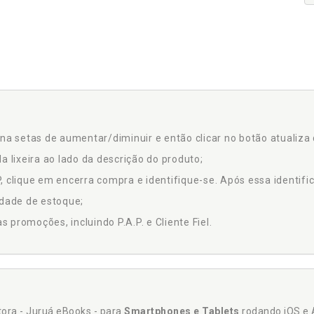
na setas de aumentar/diminuir e então clicar no botão atualiza 
a lixeira ao lado da descrição do produto;
 clique em encerra compra e identifique-se. Após essa identific
idade de estoque;
promoções, incluindo P.A.P. e Cliente Fiel.
itora - Juruá eBooks - para
Smartphones e Tablets
rodando iOS e 