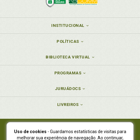
INSTITUCIONAL
POLÍTICAS
BIBLIOTECA VIRTUAL
PROGRAMAS
JURUÁDOCS
LIVREIROS
Uso de cookies
- Guardamos estatísticas de visitas para
Juruá Editora Ltda., CNPJ 77.535.508/0001-19
melhorar sua experiência de navegação. Ao continuar,
Juruá Informática Ltda., CNPJ 01.701.561/0001-80