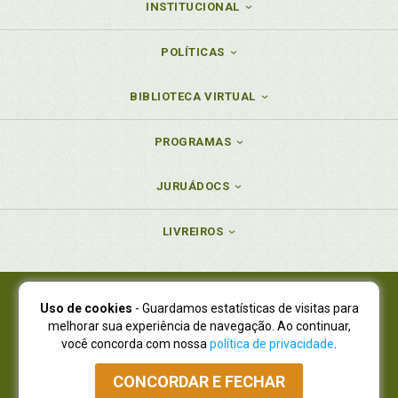
INSTITUCIONAL
POLÍTICAS
BIBLIOTECA VIRTUAL
PROGRAMAS
JURUÁDOCS
LIVREIROS
Uso de cookies
- Guardamos estatísticas de visitas para
Juruá Editora Ltda., CNPJ 77.535.508/0001-19
melhorar sua experiência de navegação. Ao continuar,
Juruá Informática Ltda., CNPJ 01.701.561/0001-80
você concorda com nossa
política de privacidade
.
NOVO ENDEREÇO:
R. Flávio Dallegrave, 7665, São Lourenço |
Curitiba - Paraná - CEP 82210-310
CONCORDAR E FECHAR
Atendimento: (41) 4009-3900
|
Vendas Atacado: (41) 4009-3939
|