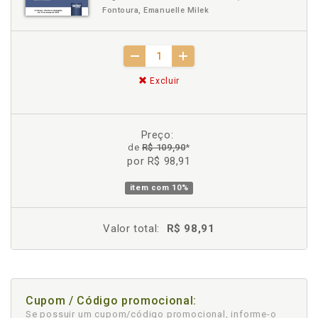
Fontoura, Emanuelle Milek
Excluir
Preço:
de
R$ 109,90
*
por R$ 98,91
item com
10%
Valor total:
R$ 98,91
Cupom / Código promocional:
Se possuir um cupom/código promocional, informe-o