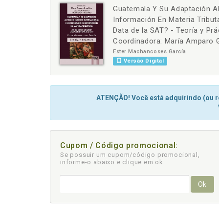
Guatemala Y Su Adaptación Al
-
+
Información En Materia Tributa
Data de la SAT? - Teoría y Prá
Coordinadora: María Amparo 
Ester Machancoses García
Versão Digital
ATENÇÃO! Você está adquirindo (ou re
Cupom / Código promocional:
Se possuir um cupom/código promocional,
informe-o abaixo e clique em ok
Ok