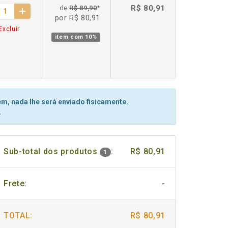
R$ 80,91
de
R$ 89,90
*
por R$ 80,91
Excluir
item com
10%
m, nada lhe será enviado fisicamente.
.
Sub-total dos produtos
:
R$ 80,91
1
Frete:
-
TOTAL:
R$ 80,91