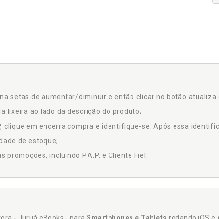
na setas de aumentar/diminuir e então clicar no botão atualiza 
a lixeira ao lado da descrição do produto;
 clique em encerra compra e identifique-se. Após essa identific
idade de estoque;
promoções, incluindo P.A.P. e Cliente Fiel.
itora - Juruá eBooks - para
Smartphones e Tablets
rodando iOS e 