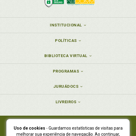
INSTITUCIONAL
POLÍTICAS
BIBLIOTECA VIRTUAL
PROGRAMAS
JURUÁDOCS
LIVREIROS
Uso de cookies
- Guardamos estatísticas de visitas para
Juruá Editora Ltda., CNPJ 77.535.508/0001-19
melhorar sua experiência de navegação. Ao continuar,
Juruá Informática Ltda., CNPJ 01.701.561/0001-80