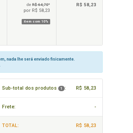
R$ 58,23
de
R$ 64,70
*
por R$ 58,23
item com
10%
m, nada lhe será enviado fisicamente.
.
Sub-total dos produtos
:
R$ 58,23
1
Frete:
-
TOTAL:
R$ 58,23