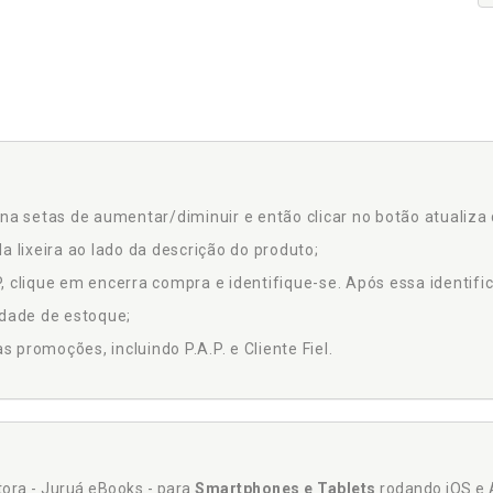
na setas de aumentar/diminuir e então clicar no botão atualiza 
a lixeira ao lado da descrição do produto;
 clique em encerra compra e identifique-se. Após essa identific
idade de estoque;
promoções, incluindo P.A.P. e Cliente Fiel.
itora - Juruá eBooks - para
Smartphones e Tablets
rodando iOS e 