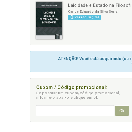
Laicidade e Estado na Filosof
-
+
Carlos Eduardo da Silva Serra
Versão Digital
ATENÇÃO! Você está adquirindo (ou re
Cupom / Código promocional:
Se possuir um cupom/código promocional,
informe-o abaixo e clique em ok
Ok