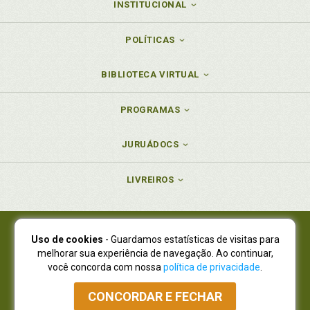
INSTITUCIONAL
POLÍTICAS
BIBLIOTECA VIRTUAL
PROGRAMAS
JURUÁDOCS
LIVREIROS
Uso de cookies
- Guardamos estatísticas de visitas para
Juruá Editora Ltda., CNPJ 77.535.508/0001-19
melhorar sua experiência de navegação. Ao continuar,
Juruá Informática Ltda., CNPJ 01.701.561/0001-80
você concorda com nossa
política de privacidade
.
NOVO ENDEREÇO:
R. Flávio Dallegrave, 7665, São Lourenço |
Curitiba - Paraná - CEP 82210-310
CONCORDAR E FECHAR
Atendimento: (41) 4009-3900
|
Vendas Atacado: (41) 4009-3939
|