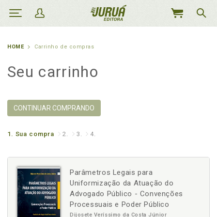
MEU
CARRINHO
HOME
Carrinho de compras
Seu carrinho
CONTINUAR COMPRANDO
1.
Sua compra
2.
3.
4.
Parâmetros Legais para
Uniformização da Atuação do
Advogado Público - Convenções
Processuais e Poder Público
Dijosete Veríssimo da Costa Júnior