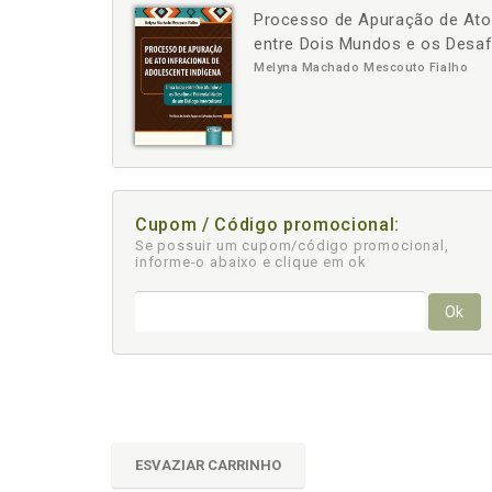
Processo de Apuração de Ato 
-
+
entre Dois Mundos e os Desafi
Melyna Machado Mescouto Fialho
Cupom / Código promocional:
Se possuir um cupom/código promocional,
informe-o abaixo e clique em ok
Ok
ESVAZIAR CARRINHO