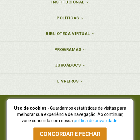
INSTITUCIONAL
POLÍTICAS
BIBLIOTECA VIRTUAL
PROGRAMAS
JURUÁDOCS
LIVREIROS
Uso de cookies
- Guardamos estatísticas de visitas para
Juruá Editora Ltda., CNPJ 77.535.508/0001-19
melhorar sua experiência de navegação. Ao continuar,
Juruá Informática Ltda., CNPJ 01.701.561/0001-80
você concorda com nossa
política de privacidade
.
NOVO ENDEREÇO:
R. Flávio Dallegrave, 7665, São Lourenço |
Curitiba - Paraná - CEP 82210-310
CONCORDAR E FECHAR
Atendimento: (41) 4009-3900
|
Vendas Atacado: (41) 4009-3939
|