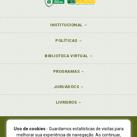
INSTITUCIONAL
POLÍTICAS
BIBLIOTECA VIRTUAL
PROGRAMAS
JURUÁDOCS
LIVREIROS
Uso de cookies
- Guardamos estatísticas de visitas para
Juruá Editora Ltda., CNPJ 77.535.508/0001-19
melhorar sua experiência de navegação. Ao continuar,
Juruá Informática Ltda., CNPJ 01.701.561/0001-80