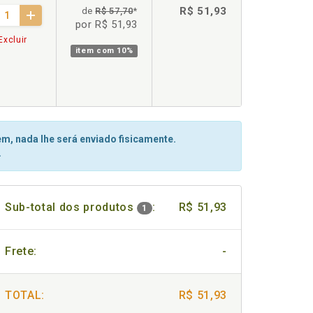
R$ 51,93
de
R$ 57,70
*
por R$ 51,93
Excluir
item com
10%
m, nada lhe será enviado fisicamente.
.
Sub-total dos produtos
:
R$ 51,93
1
Frete:
-
TOTAL:
R$ 51,93