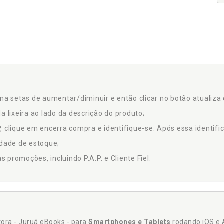
na setas de aumentar/diminuir e então clicar no botão atualiza 
a lixeira ao lado da descrição do produto;
 clique em encerra compra e identifique-se. Após essa identific
idade de estoque;
promoções, incluindo P.A.P. e Cliente Fiel.
itora - Juruá eBooks - para
Smartphones e Tablets
rodando iOS e 