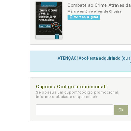
Combate ao Crime Através da I
-
+
Márcio Antônio Alves de Oliveira
Versão Digital
ATENÇÃO! Você está adquirindo (ou re
Cupom / Código promocional:
Se possuir um cupom/código promocional,
informe-o abaixo e clique em ok
Ok