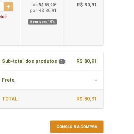
R$ 80,91
de
R$ 89,90
*
por R$ 80,91
luir
item com
10%
Sub-total dos produtos
:
R$ 80,91
1
Frete:
-
TOTAL:
R$ 80,91
CONCLUIR A COMPRA