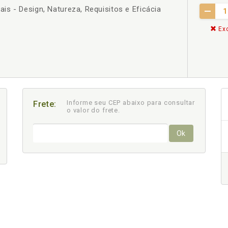
s - Design, Natureza, Requisitos e Eficácia
Exc
Informe seu CEP abaixo para consultar
Frete:
o valor do frete.
Ok