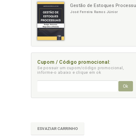
Gestão de Estoques Processuai
-
+
José Ferreira Ramos Júnior
Cupom / Código promocional:
Se possuir um cupom/código promocional,
informe-o abaixo e clique em ok
Ok
ESVAZIAR CARRINHO