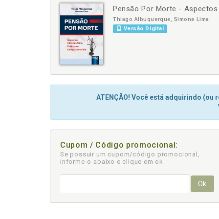
Pensão Por Morte - Aspectos I
-
+
Thiago Albuquerque, Simone Lima
Versão Digital
ATENÇÃO! Você está adquirindo (ou re
Cupom / Código promocional:
Se possuir um cupom/código promocional,
informe-o abaixo e clique em ok
Ok