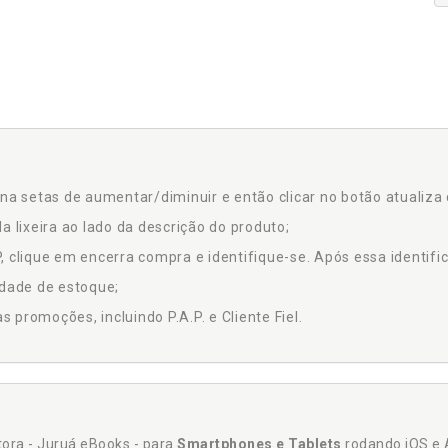
na setas de aumentar/diminuir e então clicar no botão atualiza 
a lixeira ao lado da descrição do produto;
 clique em encerra compra e identifique-se. Após essa identific
idade de estoque;
promoções, incluindo P.A.P. e Cliente Fiel.
itora - Juruá eBooks - para
Smartphones e Tablets
rodando iOS e 