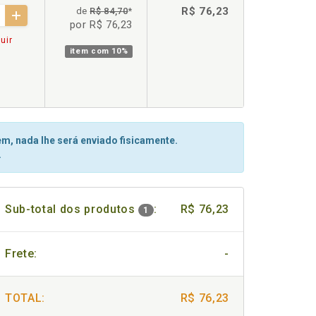
R$ 76,23
de
R$ 84,70
*
por R$ 76,23
uir
item com
10%
m, nada lhe será enviado fisicamente.
.
Sub-total dos produtos
:
R$ 76,23
1
Frete:
-
TOTAL:
R$ 76,23