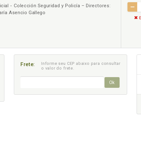
icial - Colección Seguridad y Policía – Directores:
aría Asencio Gallego
E
Informe seu CEP abaixo para consultar
Frete:
o valor do frete.
Ok