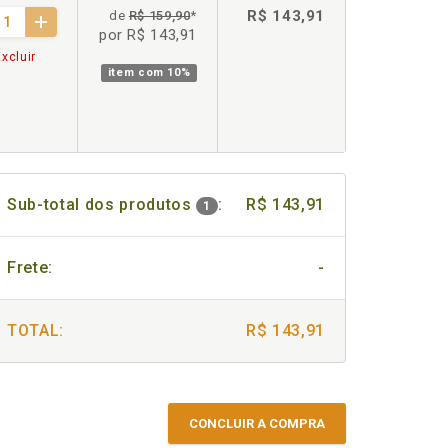
R$ 143,91
de
R$ 159,90
*
por R$ 143,91
xcluir
item com
10%
Sub-total dos produtos
:
R$ 143,91
1
Frete:
-
TOTAL:
R$ 143,91
CONCLUIR A COMPRA