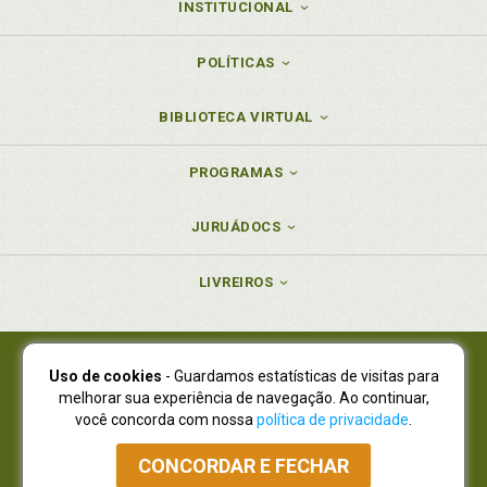
INSTITUCIONAL
POLÍTICAS
BIBLIOTECA VIRTUAL
PROGRAMAS
JURUÁDOCS
LIVREIROS
Uso de cookies
- Guardamos estatísticas de visitas para
Juruá Editora Ltda., CNPJ 77.535.508/0001-19
melhorar sua experiência de navegação. Ao continuar,
Juruá Informática Ltda., CNPJ 01.701.561/0001-80
você concorda com nossa
política de privacidade
.
NOVO ENDEREÇO:
R. Flávio Dallegrave, 7665, São Lourenço |
Curitiba - Paraná - CEP 82210-310
CONCORDAR E FECHAR
Atendimento: (41) 4009-3900
|
Vendas Atacado: (41) 4009-3939
|