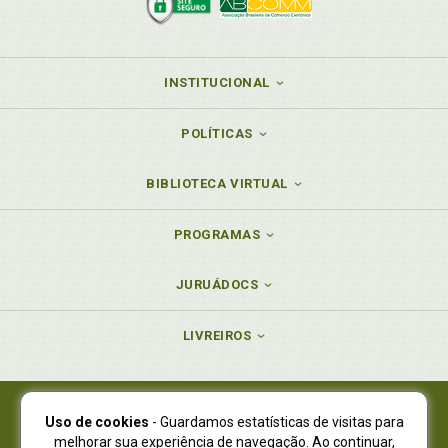
INSTITUCIONAL
POLÍTICAS
BIBLIOTECA VIRTUAL
PROGRAMAS
JURUÁDOCS
LIVREIROS
Uso de cookies
- Guardamos estatísticas de visitas para
Juruá Editora Ltda., CNPJ 77.535.508/0001-19
melhorar sua experiência de navegação. Ao continuar,
Juruá Informática Ltda., CNPJ 01.701.561/0001-80