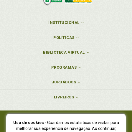
INSTITUCIONAL
POLÍTICAS
BIBLIOTECA VIRTUAL
PROGRAMAS
JURUÁDOCS
LIVREIROS
Uso de cookies
- Guardamos estatísticas de visitas para
Juruá Editora Ltda., CNPJ 77.535.508/0001-19
melhorar sua experiência de navegação. Ao continuar,
Juruá Informática Ltda., CNPJ 01.701.561/0001-80