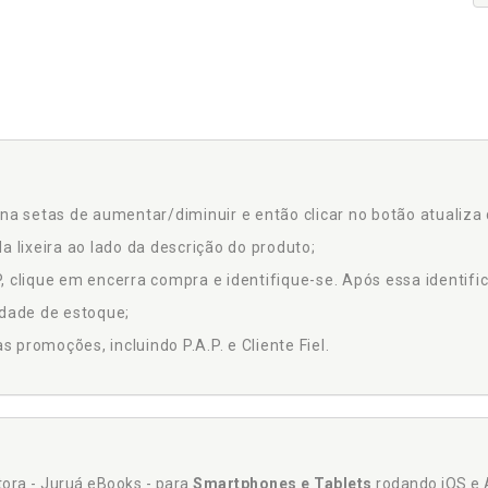
na setas de aumentar/diminuir e então clicar no botão atualiza 
a lixeira ao lado da descrição do produto;
 clique em encerra compra e identifique-se. Após essa identific
idade de estoque;
promoções, incluindo P.A.P. e Cliente Fiel.
itora - Juruá eBooks - para
Smartphones e Tablets
rodando iOS e 