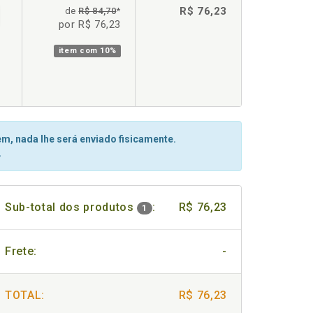
R$ 76,23
de
R$ 84,70
*
por R$ 76,23
item com
10%
m, nada lhe será enviado fisicamente.
.
Sub-total dos produtos
:
R$ 76,23
1
Frete:
-
TOTAL:
R$ 76,23