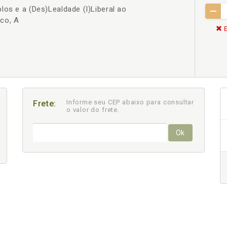
los e a (Des)Lealdade (I)Liberal ao
co, A
E
Informe seu CEP abaixo para consultar
Frete:
o valor do frete.
Ok