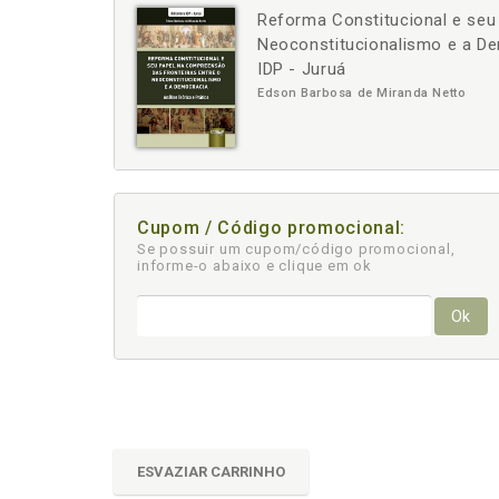
Reforma Constitucional e seu
-
+
Neoconstitucionalismo e a Dem
IDP - Juruá
Edson Barbosa de Miranda Netto
Cupom / Código promocional:
Se possuir um cupom/código promocional,
informe-o abaixo e clique em ok
Ok
ESVAZIAR CARRINHO