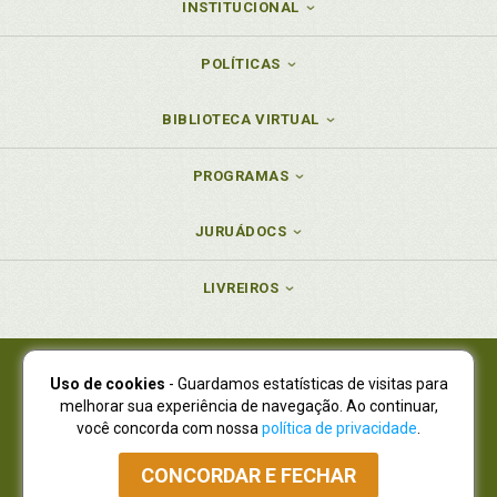
INSTITUCIONAL
POLÍTICAS
BIBLIOTECA VIRTUAL
PROGRAMAS
JURUÁDOCS
LIVREIROS
Uso de cookies
- Guardamos estatísticas de visitas para
Juruá Editora Ltda., CNPJ 77.535.508/0001-19
melhorar sua experiência de navegação. Ao continuar,
Juruá Informática Ltda., CNPJ 01.701.561/0001-80
você concorda com nossa
política de privacidade
.
NOVO ENDEREÇO:
R. Flávio Dallegrave, 7665, São Lourenço |
Curitiba - Paraná - CEP 82210-310
CONCORDAR E FECHAR
Atendimento: (41) 4009-3900
|
Vendas Atacado: (41) 4009-3939
|