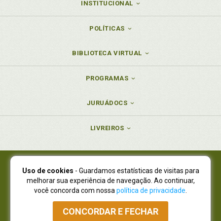
INSTITUCIONAL
POLÍTICAS
BIBLIOTECA VIRTUAL
PROGRAMAS
JURUÁDOCS
LIVREIROS
Uso de cookies
- Guardamos estatísticas de visitas para
Juruá Editora Ltda., CNPJ 77.535.508/0001-19
melhorar sua experiência de navegação. Ao continuar,
Juruá Informática Ltda., CNPJ 01.701.561/0001-80
você concorda com nossa
política de privacidade
.
NOVO ENDEREÇO:
R. Flávio Dallegrave, 7665, São Lourenço |
Curitiba - Paraná - CEP 82210-310
CONCORDAR E FECHAR
Atendimento: (41) 4009-3900
|
Vendas Atacado: (41) 4009-3939
|