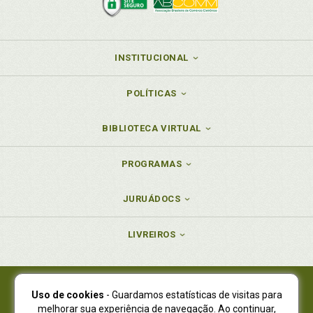
INSTITUCIONAL
POLÍTICAS
BIBLIOTECA VIRTUAL
PROGRAMAS
JURUÁDOCS
LIVREIROS
Uso de cookies
- Guardamos estatísticas de visitas para
Juruá Editora Ltda., CNPJ 77.535.508/0001-19
melhorar sua experiência de navegação. Ao continuar,
Juruá Informática Ltda., CNPJ 01.701.561/0001-80