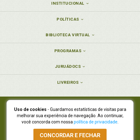
INSTITUCIONAL
POLÍTICAS
BIBLIOTECA VIRTUAL
PROGRAMAS
JURUÁDOCS
LIVREIROS
Uso de cookies
- Guardamos estatísticas de visitas para
Juruá Editora Ltda., CNPJ 77.535.508/0001-19
melhorar sua experiência de navegação. Ao continuar,
Juruá Informática Ltda., CNPJ 01.701.561/0001-80
você concorda com nossa
política de privacidade
.
NOVO ENDEREÇO:
R. Flávio Dallegrave, 7665, São Lourenço |
Curitiba - Paraná - CEP 82210-310
CONCORDAR E FECHAR
Atendimento: (41) 4009-3900
|
Vendas Atacado: (41) 4009-3939
|