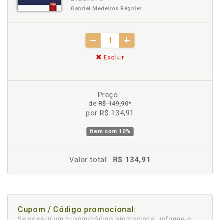
Gabriel Medeiros Régnier
Excluir
Preço:
de
R$ 149,90
*
por R$ 134,91
item com
10%
Valor total:
R$ 134,91
Cupom / Código promocional:
Se possuir um cupom/código promocional, informe-o