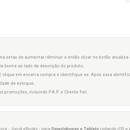
na setas de aumentar/diminuir e então clicar no botão atualiza 
a lixeira ao lado da descrição do produto;
 clique em encerra compra e identifique-se. Após essa identific
idade de estoque;
promoções, incluindo P.A.P. e Cliente Fiel.
itora - Juruá eBooks - para
Smartphones e Tablets
rodando iOS e 