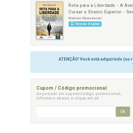
Rota para a Liberdade - A Av
-
Cursar o Ensino Superior - Se
Mehran Ramezanali
Versão Digital
ATENÇÃO! Você está adquirindo (ou re
Cupom / Código promocional:
Se possuir um cupom/código promocional,
informe-o abaixo e clique em ok
Ok