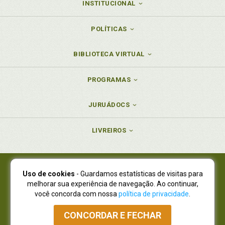
INSTITUCIONAL
POLÍTICAS
BIBLIOTECA VIRTUAL
PROGRAMAS
JURUÁDOCS
LIVREIROS
Uso de cookies
- Guardamos estatísticas de visitas para
Juruá Editora Ltda., CNPJ 77.535.508/0001-19
melhorar sua experiência de navegação. Ao continuar,
Juruá Informática Ltda., CNPJ 01.701.561/0001-80
você concorda com nossa
política de privacidade
.
NOVO ENDEREÇO:
R. Flávio Dallegrave, 7665, São Lourenço |
Curitiba - Paraná - CEP 82210-310
CONCORDAR E FECHAR
Atendimento: (41) 4009-3900
|
Vendas Atacado: (41) 4009-3939
|