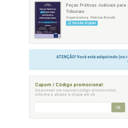
Peças Práticas Judiciais para 
-
+
Tribunais
Organizadora: Patricia Bonetti
Versão Digital
ATENÇÃO! Você está adquirindo (ou re
Cupom / Código promocional:
Se possuir um cupom/código promocional,
informe-o abaixo e clique em ok
Ok