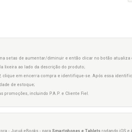
na setas de aumentar/diminuir e então clicar no botão atualiza 
a lixeira ao lado da descrição do produto;
 clique em encerra compra e identifique-se. Após essa identific
idade de estoque;
promoções, incluindo P.A.P. e Cliente Fiel.
itora - Juruá eBooks - para
Smartphones e Tablets
rodando iOS e 