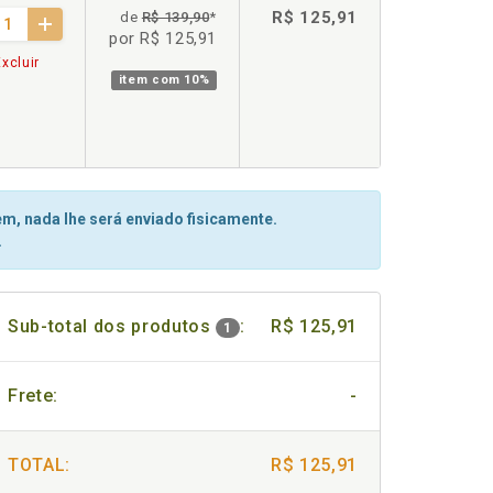
R$ 125,91
de
R$ 139,90
*
por R$ 125,91
xcluir
item com
10%
m, nada lhe será enviado fisicamente.
.
Sub-total dos produtos
:
R$ 125,91
1
Frete:
-
TOTAL:
R$ 125,91