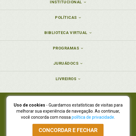
INSTITUCIONAL
POLÍTICAS
BIBLIOTECA VIRTUAL
PROGRAMAS
JURUÁDOCS
LIVREIROS
Uso de cookies
- Guardamos estatísticas de visitas para
Juruá Editora Ltda., CNPJ 77.535.508/0001-19
melhorar sua experiência de navegação. Ao continuar,
Juruá Informática Ltda., CNPJ 01.701.561/0001-80
você concorda com nossa
política de privacidade
.
NOVO ENDEREÇO:
R. Flávio Dallegrave, 7665, São Lourenço |
Curitiba - Paraná - CEP 82210-310
CONCORDAR E FECHAR
Atendimento: (41) 4009-3900
|
Vendas Atacado: (41) 4009-3939
|