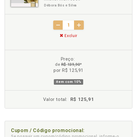
Débora Bós e Silva
Excluir
Preço:
de
R$ 139,90
*
por R$ 125,91
item com
10%
Valor total:
R$ 125,91
Cupom / Código promocional:
Se possuir um cupom/código promocional, informe-o