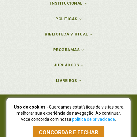
INSTITUCIONAL
POLÍTICAS
BIBLIOTECA VIRTUAL
PROGRAMAS
JURUÁDOCS
LIVREIROS
Uso de cookies
- Guardamos estatísticas de visitas para
Juruá Editora Ltda., CNPJ 77.535.508/0001-19
melhorar sua experiência de navegação. Ao continuar,
Juruá Informática Ltda., CNPJ 01.701.561/0001-80
você concorda com nossa
política de privacidade
.
NOVO ENDEREÇO:
R. Flávio Dallegrave, 7665, São Lourenço |
Curitiba - Paraná - CEP 82210-310
CONCORDAR E FECHAR
Atendimento: (41) 4009-3900
|
Vendas Atacado: (41) 4009-3939
|