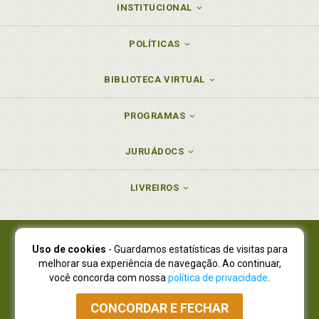
INSTITUCIONAL
POLÍTICAS
BIBLIOTECA VIRTUAL
PROGRAMAS
JURUÁDOCS
LIVREIROS
Uso de cookies
- Guardamos estatísticas de visitas para
Juruá Editora Ltda., CNPJ 77.535.508/0001-19
melhorar sua experiência de navegação. Ao continuar,
Juruá Informática Ltda., CNPJ 01.701.561/0001-80
você concorda com nossa
política de privacidade
.
NOVO ENDEREÇO:
R. Flávio Dallegrave, 7665, São Lourenço |
Curitiba - Paraná - CEP 82210-310
CONCORDAR E FECHAR
Atendimento: (41) 4009-3900
|
Vendas Atacado: (41) 4009-3939
|