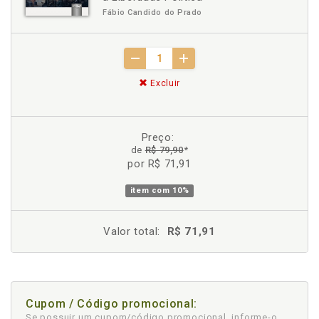
Fábio Candido do Prado
Excluir
Preço:
de
R$ 79,90
*
por R$ 71,91
item com
10%
Valor total:
R$ 71,91
Cupom / Código promocional:
Se possuir um cupom/código promocional, informe-o